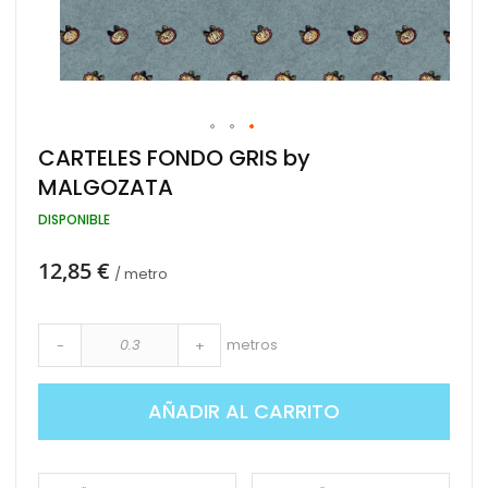
Saltar
CARTELES FONDO GRIS by
al
MALGOZATA
comienzo
de
DISPONIBLE
la
galería
de
12,85 €
/ metro
imágenes
metros
-
+
AÑADIR AL CARRITO