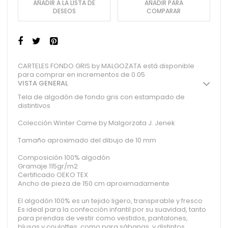
AÑADIR A LA LISTA DE
AÑADIR PARA
DESEOS
COMPARAR
CARTELES FONDO GRIS by MALGOZATA está disponible
para comprar en incrementos de 0.05
VISTA GENERAL
Tela de algodón de fondo gris con estampado de
distintivos
Colección Winter Came by Malgorzata J. Jenek
Tamaño aproximado del dibujo de 10 mm
Composición 100% algodón
Gramaje 115gr/m2
Certificado OEKO TEX
Ancho de pieza de 150 cm aproximadamente
El algodón 100% es un tejido ligero, transpirable y fresco
Es ideal para la confección infantil por su suavidad, tanto
para prendas de vestir como vestidos, pantalones,
blusas y coulottes, como para sábanas, y distintos