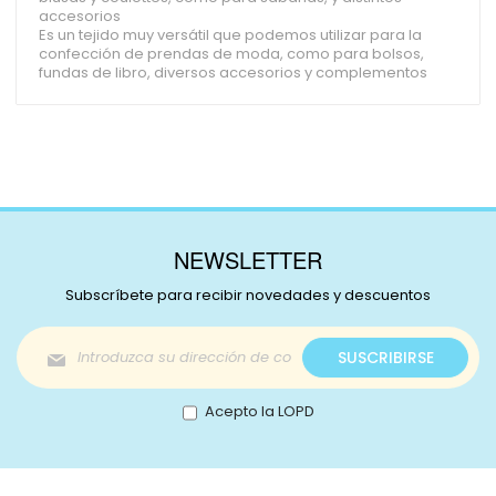
accesorios
Es un tejido muy versátil que podemos utilizar para la
confección de prendas de moda, como para bolsos,
fundas de libro, diversos accesorios y complementos
NEWSLETTER
Subscríbete para recibir novedades y descuentos
Inscríbase
SUSCRIBIRSE
a
nuestro
boletín
Acepto la LOPD
de
noticias: