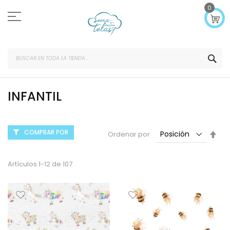
Ir
0
al
contenido
SEA
INFANTIL
COMPRAR POR
Fijar
Ordenar por
Dir
Des
Artículos
1
-
12
de
107