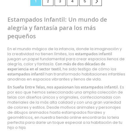
Actualmente
Página
Página
Página
Página
Página
Siguiente
1
2
3
4
5
estás
Estampados Infantil: Un mundo de
leyendo
alegría y fantasía para los más
página
pequeños
En el mundo mágico de la infancia, donde la imaginación y
la creatividad no tienen límites, los
estampados infantil
juegan un papel fundamental para crear espacios llenos de
alegría, color y fantasía.
Con más de dos décadas de
experiencia en el sector textil
, he sido testigo de cómo los
estampados infantil
han transformado habitaciones infantiles
anodinas en espacios vibrantes y llenos de vida.
En Sueña Entre Telas, nos apasionan los estampados infantil.
Es
por eso que hemos seleccionado una amplia colección de
telas con diseños únicos y originales, confeccionadas con
materiales de la más alta calidad y con una gran variedad
de colores y estilos. Desde motivos animales y personajes
de dibujos animados hasta estampados florales y
geométricos, en nuestra tienda online encontrarás la tela
perfecta para darle un toque especial a la habitación de tu
hijo o hija.