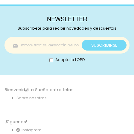
NEWSLETTER
Subscríbete para recibir novedades y descuentos
Inscríbase
SUSCRIBIRSE
a
nuestro
boletín
Acepto la LOPD
de
noticias:
Bienvenid@ a Sueña entre telas
Sobre nosotros
¡Síguenos!
Instagram