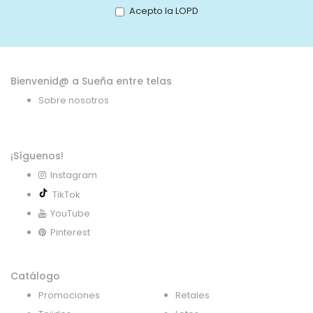
boletín
Acepto la LOPD
de
noticias:
Bienvenid@ a Sueña entre telas
Sobre nosotros
¡Síguenos!
Instagram
TikTok
YouTube
Pinterest
Catálogo
Promociones
Retales