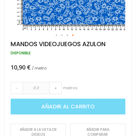
Saltar
MANDOS VIDEOJUEGOS AZULON
al
comienzo
DISPONIBLE
de
la
10,90 €
galería
/ metro
de
imágenes
metros
-
+
AÑADIR AL CARRITO
AÑADIR A LA LISTA DE
AÑADIR PARA
DESEOS
COMPARAR