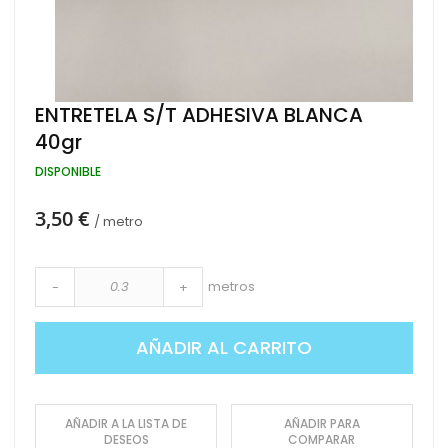
Saltar
ENTRETELA S/T ADHESIVA BLANCA
al
40gr
comienzo
de
DISPONIBLE
la
galería
de
3,50 €
/ metro
imágenes
metros
-
+
AÑADIR AL CARRITO
AÑADIR A LA LISTA DE
AÑADIR PARA
DESEOS
COMPARAR