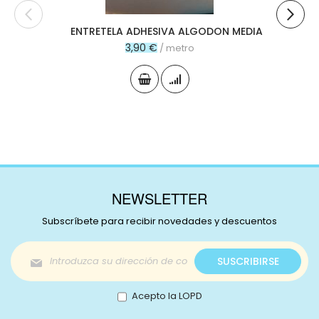
ENTRETELA ADHESIVA ALGODON MEDIA
3,90 €
/ metro
NEWSLETTER
Subscríbete para recibir novedades y descuentos
Inscríbase
SUSCRIBIRSE
a
nuestro
boletín
Acepto la LOPD
de
noticias: