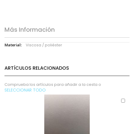
Más Información
Más
Viscosa / poliéster
Información
ARTÍCULOS RELACIONADOS
Comprueba los artículos para añadir a la cesta o
SELECCIONAR TODO
Aña
al
carr