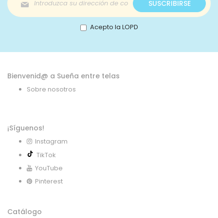
SUSCRIBIRSE
a
nuestro
boletín
Acepto la LOPD
de
noticias:
Bienvenid@ a Sueña entre telas
Sobre nosotros
¡Síguenos!
Instagram
TikTok
YouTube
Pinterest
Catálogo