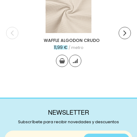
carr
WAFFLE ALGODON CRUDO
11,99 €
/ metro
NEWSLETTER
Subscríbete para recibir novedades y descuentos
Inscríbase