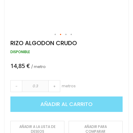
Saltar
RIZO ALGODON CRUDO
al
comienzo
DISPONIBLE
de
la
14,85 €
galería
/ metro
de
imágenes
metros
-
+
AÑADIR AL CARRITO
AÑADIR A LA LISTA DE
AÑADIR PARA
DESEOS
COMPARAR