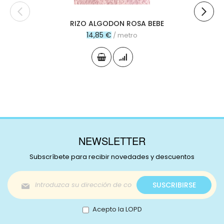
RIZO ALGODON ROSA BEBE
14,85 €
/ metro
NEWSLETTER
Subscríbete para recibir novedades y descuentos
Inscríbase
SUSCRIBIRSE
a
nuestro
boletín
Acepto la LOPD
de
noticias: