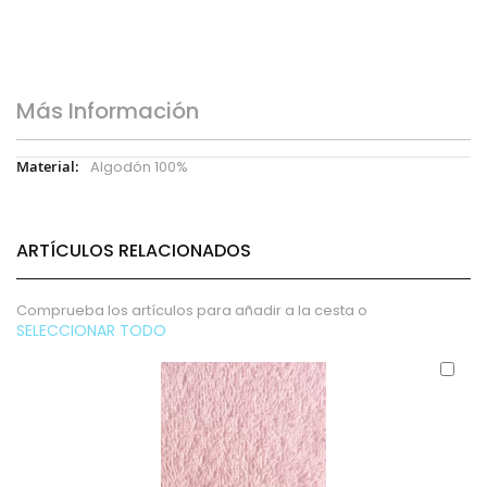
Más Información
Más
Algodón 100%
Información
ARTÍCULOS RELACIONADOS
Comprueba los artículos para añadir a la cesta o
SELECCIONAR TODO
Aña
al
carr