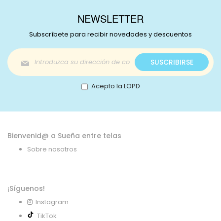
NEWSLETTER
Subscríbete para recibir novedades y descuentos
Inscríbase
SUSCRIBIRSE
a
nuestro
boletín
Acepto la LOPD
de
noticias:
Bienvenid@ a Sueña entre telas
Sobre nosotros
¡Síguenos!
Instagram
TikTok