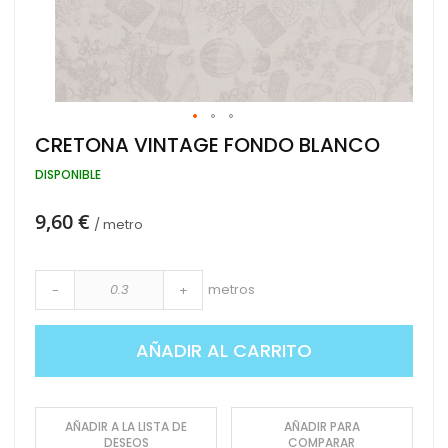
Saltar
CRETONA VINTAGE FONDO BLANCO
al
comienzo
DISPONIBLE
de
la
9,60 €
galería
/ metro
de
imágenes
metros
-
+
AÑADIR AL CARRITO
AÑADIR A LA LISTA DE
AÑADIR PARA
DESEOS
COMPARAR