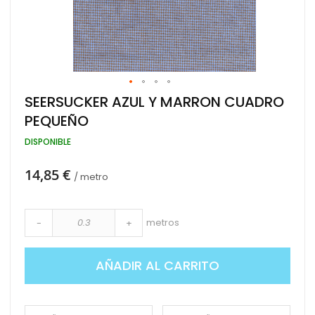
Saltar
SEERSUCKER AZUL Y MARRON CUADRO
al
PEQUEÑO
comienzo
de
DISPONIBLE
la
galería
de
14,85 €
/ metro
imágenes
metros
-
+
AÑADIR AL CARRITO