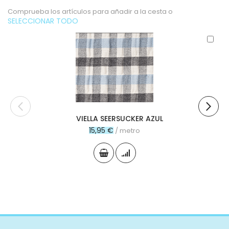
Comprueba los artículos para añadir a la cesta o
SELECCIONAR TODO
Aña
al
carr
VIELLA SEERSUCKER AZUL
15,95 €
/ metro