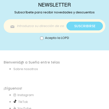
NEWSLETTER
Subscríbete para recibir novedades y descuentos
Inscríbase
SUSCRIBIRSE
a
nuestro
boletín
Acepto la LOPD
de
noticias:
Bienvenid@ a Sueña entre telas
Sobre nosotros
¡Síguenos!
Instagram
TikTok
YouTube