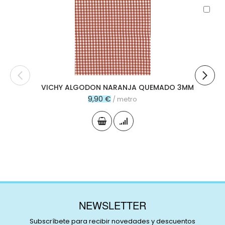
Aña
al
carr
VICHY ALGODON NARANJA QUEMADO 3MM
9,90 €
/ metro
NEWSLETTER
Subscríbete para recibir novedades y descuentos