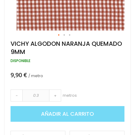
Saltar
VICHY ALGODON NARANJA QUEMADO
al
9MM
comienzo
de
DISPONIBLE
la
galería
de
9,90 €
/ metro
imágenes
metros
-
+
AÑADIR AL CARRITO