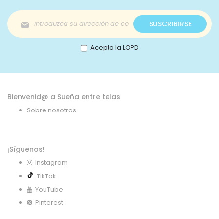
Inscríbase
SUSCRIBIRSE
a
nuestro
boletín
Acepto la LOPD
de
noticias:
Bienvenid@ a Sueña entre telas
Sobre nosotros
¡Síguenos!
Instagram
TikTok
YouTube
Pinterest