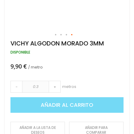
Saltar
VICHY ALGODON MORADO 3MM
al
comienzo
DISPONIBLE
de
la
9,90 €
galería
/ metro
de
imágenes
metros
-
+
AÑADIR AL CARRITO
AÑADIR A LA LISTA DE
AÑADIR PARA
DESEOS
COMPARAR