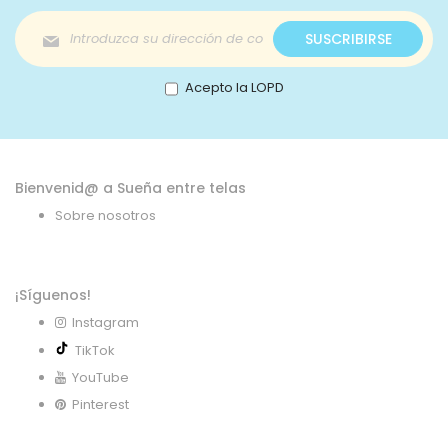
Inscríbase
SUSCRIBIRSE
a
nuestro
boletín
Acepto la LOPD
de
noticias:
Bienvenid@ a Sueña entre telas
Sobre nosotros
¡Síguenos!
Instagram
TikTok
YouTube
Pinterest