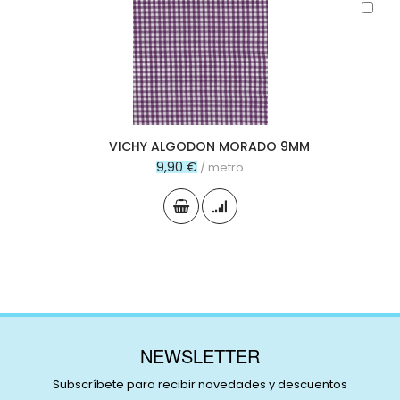
Aña
al
carr
VICHY ALGODON MORADO 9MM
9,90 €
/ metro
NEWSLETTER
Subscríbete para recibir novedades y descuentos