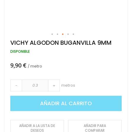
Saltar
VICHY ALGODON BUGANVILLA 9MM
al
comienzo
DISPONIBLE
de
la
9,90 €
galería
/ metro
de
imágenes
metros
-
+
AÑADIR AL CARRITO
AÑADIR A LA LISTA DE
AÑADIR PARA
DESEOS
COMPARAR