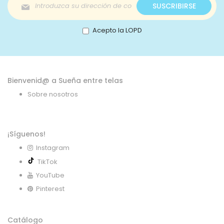
Inscríbase
SUSCRIBIRSE
a
nuestro
boletín
Acepto la LOPD
de
noticias:
Bienvenid@ a Sueña entre telas
Sobre nosotros
¡Síguenos!
Instagram
TikTok
YouTube
Pinterest
Catálogo