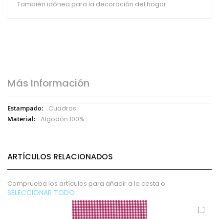
También idónea para la decoración del hogar
Más Información
Más
Cuadros
Información
Algodón 100%
ARTÍCULOS RELACIONADOS
Comprueba los artículos para añadir a la cesta o
SELECCIONAR TODO
Aña
al