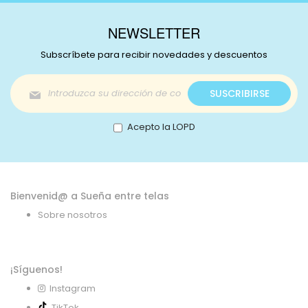
NEWSLETTER
Subscríbete para recibir novedades y descuentos
Inscríbase
SUSCRIBIRSE
a
nuestro
boletín
Acepto la LOPD
de
noticias:
Bienvenid@ a Sueña entre telas
Sobre nosotros
¡Síguenos!
Instagram
TikTok