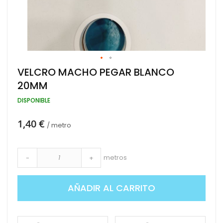
Saltar
VELCRO MACHO PEGAR BLANCO
al
20MM
comienzo
de
DISPONIBLE
la
galería
de
1,40 €
/ metro
imágenes
metros
-
+
AÑADIR AL CARRITO