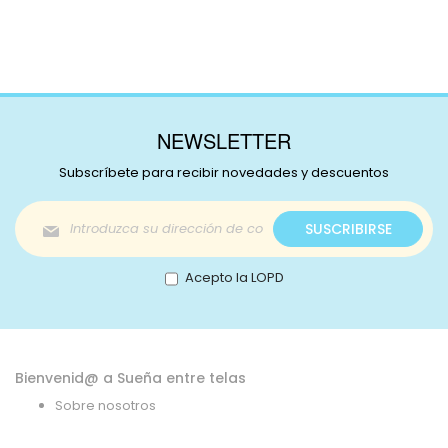
NEWSLETTER
Subscríbete para recibir novedades y descuentos
Inscríbase
SUSCRIBIRSE
a
nuestro
boletín
Acepto la LOPD
de
noticias:
Bienvenid@ a Sueña entre telas
Sobre nosotros