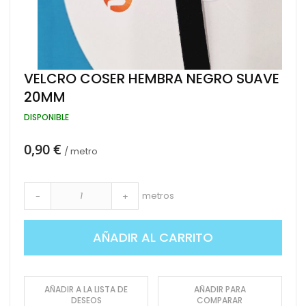
Saltar
VELCRO COSER HEMBRA NEGRO SUAVE
al
20MM
comienzo
de
DISPONIBLE
la
galería
de
0,90 €
/ metro
imágenes
metros
-
+
AÑADIR AL CARRITO
AÑADIR A LA LISTA DE
AÑADIR PARA
DESEOS
COMPARAR