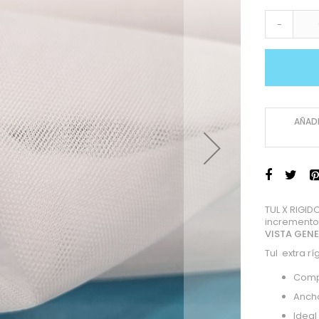
-
AÑADI
TUL X RIGI
incremento
VISTA GEN
Tul extra r
Compo
Anch
Ideal