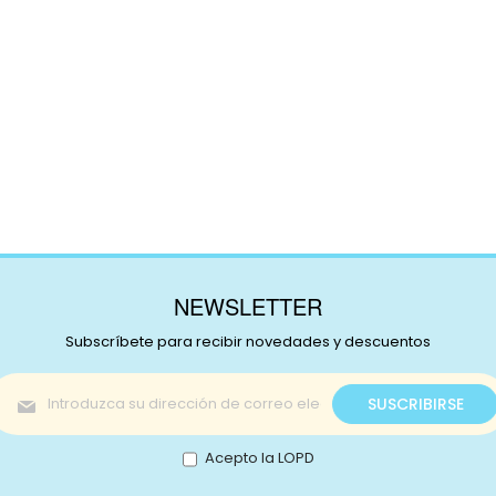
NEWSLETTER
Subscríbete para recibir novedades y descuentos
Inscríbase
SUSCRIBIRSE
a
nuestro
boletín
Acepto la LOPD
de
noticias: