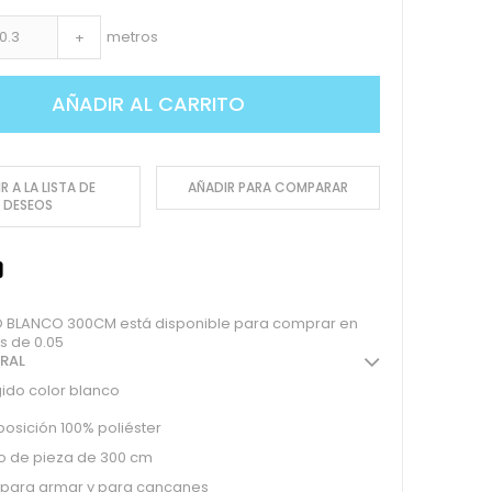
metros
+
AÑADIR AL CARRITO
R A LA LISTA DE
AÑADIR PARA COMPARAR
DESEOS
DO BLANCO 300CM está disponible para comprar en
s de 0.05
ERAL
ígido color blanco
sición 100% poliéster
o de pieza de 300 cm
 para armar y para cancanes