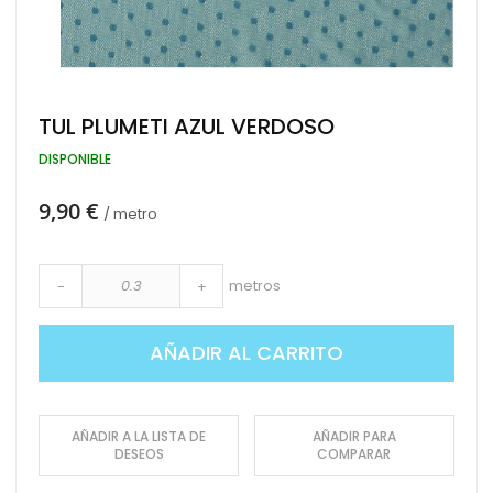
Saltar
TUL PLUMETI AZUL VERDOSO
al
comienzo
DISPONIBLE
de
la
9,90 €
galería
/ metro
de
imágenes
metros
-
+
AÑADIR AL CARRITO
AÑADIR A LA LISTA DE
AÑADIR PARA
DESEOS
COMPARAR