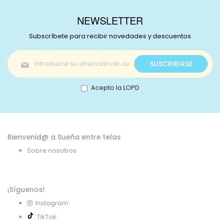
NEWSLETTER
Subscríbete para recibir novedades y descuentos
Inscríbase
SUSCRIBIRSE
a
nuestro
boletín
Acepto la LOPD
de
noticias:
Bienvenid@ a Sueña entre telas
Sobre nosotros
¡Síguenos!
Instagram
TikTok