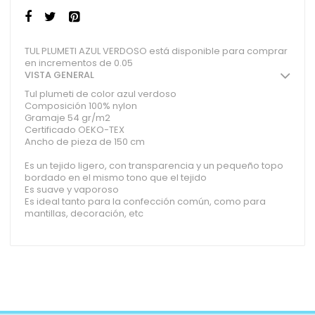
TUL PLUMETI AZUL VERDOSO está disponible para comprar
en incrementos de 0.05
VISTA GENERAL
Tul plumeti de color azul verdoso
Composición 100% nylon
Gramaje 54 gr/m2
Certificado OEKO-TEX
Ancho de pieza de 150 cm
Es un tejido ligero, con transparencia y un pequeño topo
bordado en el mismo tono que el tejido
Es suave y vaporoso
Es ideal tanto para la confección común, como para
mantillas, decoración, etc