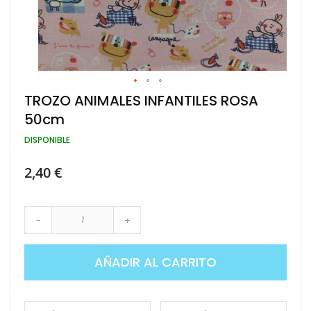
Saltar
TROZO ANIMALES INFANTILES ROSA
al
50cm
comienzo
de
DISPONIBLE
la
galería
de
2,40 €
imágenes
-
+
AÑADIR AL CARRITO