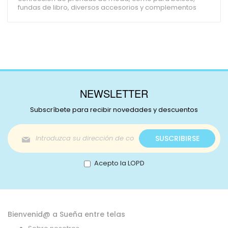
fundas de libro, diversos accesorios y complementos
NEWSLETTER
Subscríbete para recibir novedades y descuentos
Inscríbase
SUSCRIBIRSE
a
nuestro
boletín
Acepto la LOPD
de
noticias:
Bienvenid@ a Sueña entre telas