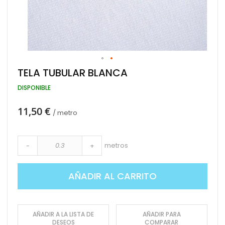
Saltar
TELA TUBULAR BLANCA
al
comienzo
DISPONIBLE
de
la
11,50 €
galería
/ metro
de
imágenes
metros
-
+
AÑADIR AL CARRITO
AÑADIR A LA LISTA DE
AÑADIR PARA
DESEOS
COMPARAR