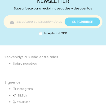
NEWSLETTER
Subscríbete para recibir novedades y descuentos
Inscríbase
SUSCRIBIRSE
a
nuestro
boletín
Acepto la LOPD
de
noticias:
Bienvenid@ a Sueña entre telas
Sobre nosotros
¡Síguenos!
Instagram
TikTok
YouTube