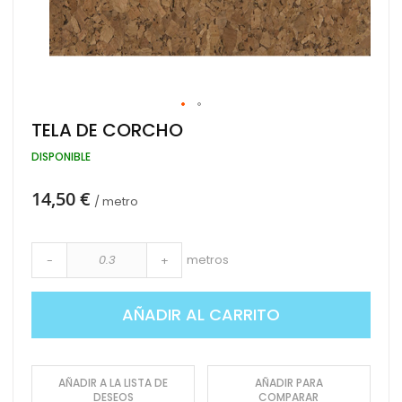
Saltar
TELA DE CORCHO
al
comienzo
DISPONIBLE
de
la
14,50 €
galería
/ metro
de
imágenes
metros
-
+
AÑADIR AL CARRITO
AÑADIR A LA LISTA DE
AÑADIR PARA
DESEOS
COMPARAR