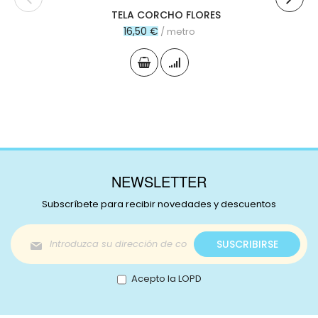
TELA CORCHO FLORES
16,50 €
/ metro
NEWSLETTER
Subscríbete para recibir novedades y descuentos
Inscríbase
SUSCRIBIRSE
a
nuestro
boletín
Acepto la LOPD
de
noticias: