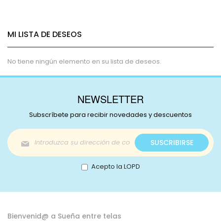
MI LISTA DE DESEOS
No tiene ningún elemento en su lista de deseos.
NEWSLETTER
Subscríbete para recibir novedades y descuentos
Inscríbase
SUSCRIBIRSE
a
nuestro
boletín
Acepto la LOPD
de
noticias:
Bienvenid@ a Sueña entre telas