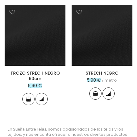
TROZO STRECH NEGRO
STRECH NEGRO
90cm
5,90 €
/ metro
5,90 €
En
Sueña Entre Telas
, somos apasionados de las telas y los
tejidos, y nos encanta ofrecer a nuestros clientes productos