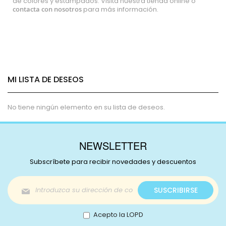
de colores y estampados. Visita nuestra tienda online o
contacta con nosotros
para más información.
MI LISTA DE DESEOS
No tiene ningún elemento en su lista de deseos.
NEWSLETTER
Subscríbete para recibir novedades y descuentos
Inscríbase
SUSCRIBIRSE
a
nuestro
boletín
Acepto la LOPD
de