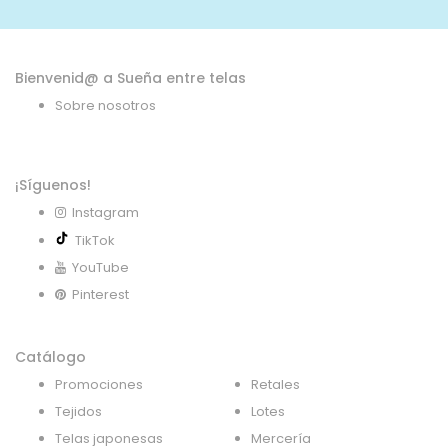
noticias:
Bienvenid@ a Sueña entre telas
Sobre nosotros
¡Síguenos!
Instagram
TikTok
YouTube
Pinterest
Catálogo
Promociones
Retales
Tejidos
Lotes
Telas japonesas
Mercería