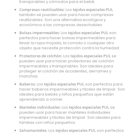
transpirables y cómodos para el bebé.
Compresas reutilizables:
Los
tejidos especiales PUL
también se pueden usar para hacer compresas
reutilizables. Son una alternativa ecológica y
económica a las compresas desechables.
Bolsas impermeables:
Los
tejidos especiales PUL
son
perfectos para hacer bolsas impermeables para
llevar la ropa mojada, la comida o cualquier otro
objeto que necesite protección contra la humedad.
Protectores de colchón:
Los
tejidos especiales PUL
se
pueden usar para hacer protectores de colchón
impermeables y transpirables. Son ideales para
proteger el colchón de accidentes, derrames y
manchas.
Baberos:
Los
tejidos especiales PUL
son perfectos para
hacer baberos impermeables y fáciles de limpiar. Son
ideales para bebés y niños pequeños que están
aprendiendo a comer.
Manteles individuales:
Los
tejidos especiales PUL
se
pueden usar para hacer manteles individuales
impermeables y fáciles de limpiar. Son ideales para
familias con niños pequeños.
Salvamanteles:
Los
tejidos especiales PUL
son perfectos