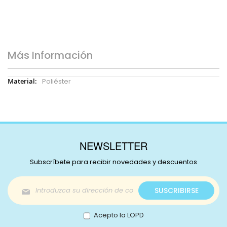
Más Información
Más
Poliéster
Información
NEWSLETTER
Subscríbete para recibir novedades y descuentos
Inscríbase
SUSCRIBIRSE
a
nuestro
boletín
Acepto la LOPD
de