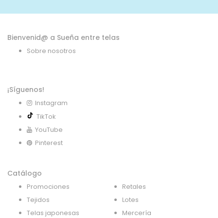
noticias:
Bienvenid@ a Sueña entre telas
Sobre nosotros
¡Síguenos!
Instagram
TikTok
YouTube
Pinterest
Catálogo
Promociones
Retales
Tejidos
Lotes
Telas japonesas
Mercería