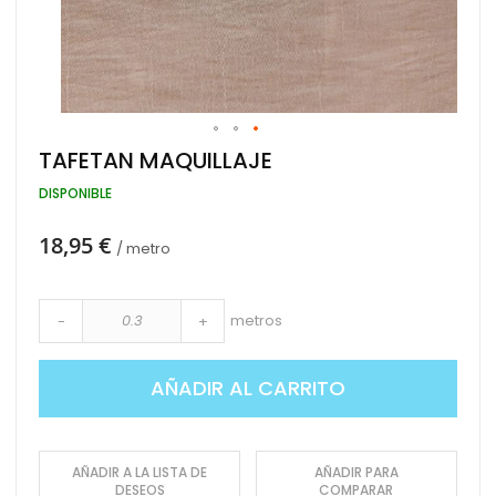
Saltar
TAFETAN MAQUILLAJE
al
comienzo
DISPONIBLE
de
la
18,95 €
galería
/ metro
de
imágenes
metros
-
+
AÑADIR AL CARRITO
AÑADIR A LA LISTA DE
AÑADIR PARA
DESEOS
COMPARAR