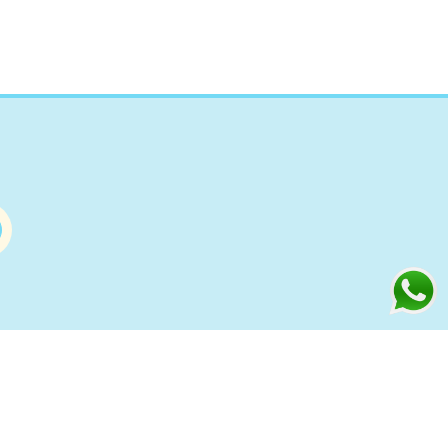
Información
s
Condiciones de compra Online
Aviso Legal y Política de Privacidad
ía
Política de cookies