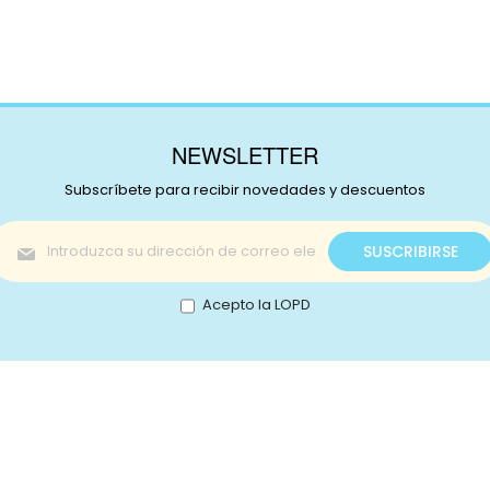
NEWSLETTER
Subscríbete para recibir novedades y descuentos
Inscríbase
SUSCRIBIRSE
a
nuestro
boletín
Acepto la LOPD
de
noticias:
s!
Catálogo
nstagram
Promociones
Retale
Tejidos
Lotes
ikTok
Telas japonesas
Mercer
ouTube