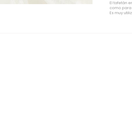
El tafetán e
como para 
Es muy utili