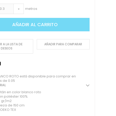
metros
+
AÑADIR AL CARRITO
R A LA LISTA DE
AÑADIR PARA COMPARAR
DESEOS
ANCO ROTO está disponible para comprar en
s de 0.05
ERAL
etán en color blanco roto
n poliéster 100%
 gr/m2
ieza de 150 cm
o OEKO TEX