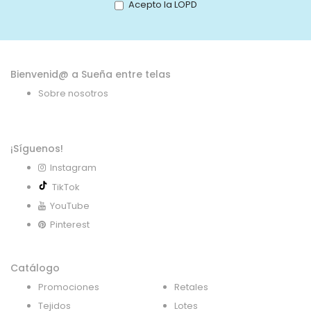
Acepto la LOPD
de
noticias:
Bienvenid@ a Sueña entre telas
Sobre nosotros
¡Síguenos!
Instagram
TikTok
YouTube
Pinterest
Catálogo
Promociones
Retales
Tejidos
Lotes