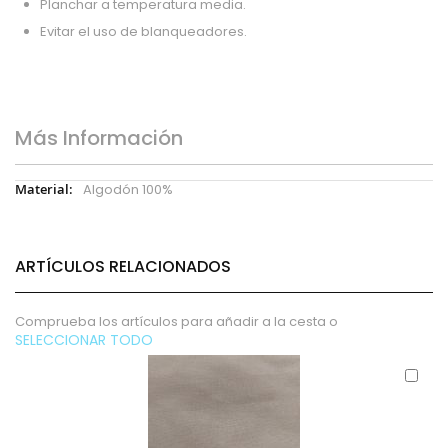
Planchar a temperatura media.
Evitar el uso de blanqueadores.
Más Información
Más
Algodón 100%
Información
ARTÍCULOS RELACIONADOS
Comprueba los artículos para añadir a la cesta o
SELECCIONAR TODO
Aña
al
carr