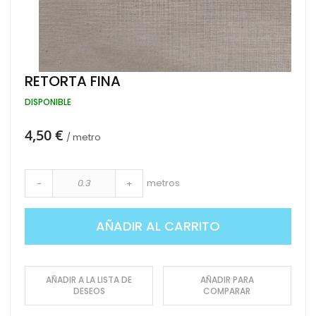
Saltar
RETORTA FINA
al
comienzo
DISPONIBLE
de
la
4,50 €
galería
/ metro
de
imágenes
metros
-
+
AÑADIR AL CARRITO
AÑADIR A LA LISTA DE
AÑADIR PARA
DESEOS
COMPARAR