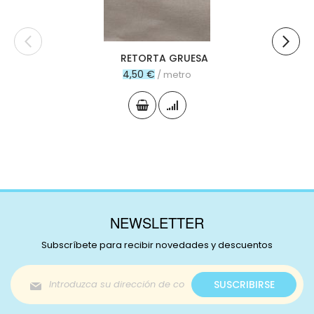
RETORTA GRUESA
4,50 €
/ metro
NEWSLETTER
Subscríbete para recibir novedades y descuentos
Inscríbase
SUSCRIBIRSE
a
nuestro
boletín