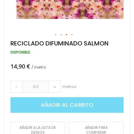
Saltar
RECICLADO DIFUMINADO SALMON
al
comienzo
DISPONIBLE
de
la
14,90 €
galería
/ metro
de
imágenes
metros
-
+
AÑADIR AL CARRITO
AÑADIR A LA LISTA DE
AÑADIR PARA
DESEOS
COMPARAR