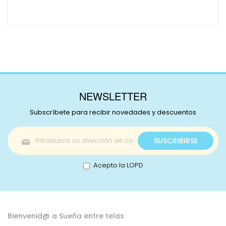
NEWSLETTER
Subscríbete para recibir novedades y descuentos
Inscríbase
SUSCRIBIRSE
a
nuestro
boletín
Acepto la LOPD
de
noticias:
Bienvenid@ a Sueña entre telas