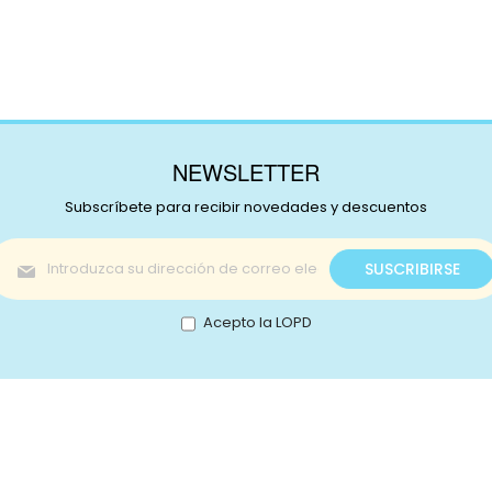
NEWSLETTER
Subscríbete para recibir novedades y descuentos
Inscríbase
SUSCRIBIRSE
a
nuestro
boletín
Acepto la LOPD
de
noticias:
s!
Catálogo
nstagram
Promociones
Retale
Tejidos
Lotes
ikTok