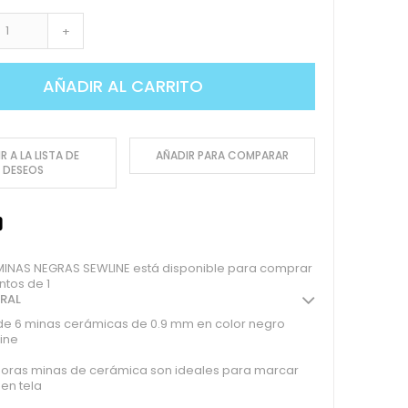
+
AÑADIR AL CARRITO
R A LA LISTA DE
AÑADIR PARA COMPARAR
DESEOS
INAS NEGRAS SEWLINE está disponible para comprar
ntos de 1
ERAL
e 6 minas cerámicas de 0.9 mm en color negro
ine
doras minas de cerámica son ideales para marcar
 en tela