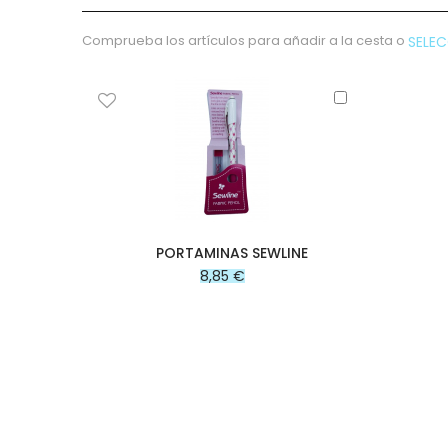
micropana
Paño
Comprueba los artículos para añadir a la cesta o
SELE
Pana
Terciopelo
Añadir
sudadera
al
carrito
lana
polar
pelo
Licencias
Vaquero
PORTAMINAS SEWLINE
Waffle
8,85 €
Muselina
Plumeti
Seersucker
Nylon
Spandex
Gobelino
Lana