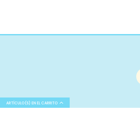
Poliamida
Rayon
Algodón orgánico
Poliuretano
Pvc
Microfibra
Cupro
Algodón reciclado
Bambula
Poliéster
Poliéster reciclado
Viscosa
ARTÍCULO(S) EN EL CARRITO
Lúrex
Látex
Bienvenid@ a Sueña entre telas
¡Sígueno
Modal
Tu tienda online de tejidos y
I
Tejidos especiales
complementos.
T
Comprar en nuestra tienda es muy fácil.
Forro