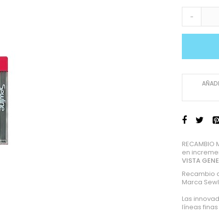
-
AÑADI
RECAMBIO M
en increme
VISTA GEN
Recambio d
Marca Sewl
Las innova
líneas finas