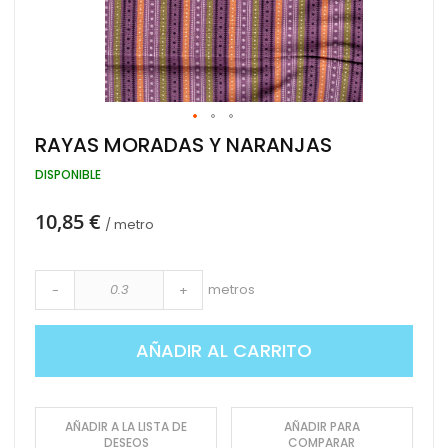
Saltar
RAYAS MORADAS Y NARANJAS
al
comienzo
DISPONIBLE
de
la
10,85 €
galería
/ metro
de
imágenes
metros
-
+
AÑADIR AL CARRITO
AÑADIR A LA LISTA DE
AÑADIR PARA
DESEOS
COMPARAR