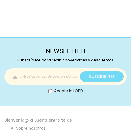
NEWSLETTER
Subscríbete para recibir novedades y descuentos
Inscríbase
SUSCRIBIRSE
a
nuestro
boletín
Acepto la LOPD
de
noticias:
Bienvenid@ a Sueña entre telas
Sobre nosotros