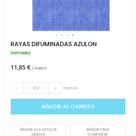
Saltar
RAYAS DIFUMINADAS AZULON
al
comienzo
DISPONIBLE
de
la
11,85 €
galería
/ metro
de
imágenes
metros
-
+
AÑADIR AL CARRITO
AÑADIR A LA LISTA DE
AÑADIR PARA
DESEOS
COMPARAR