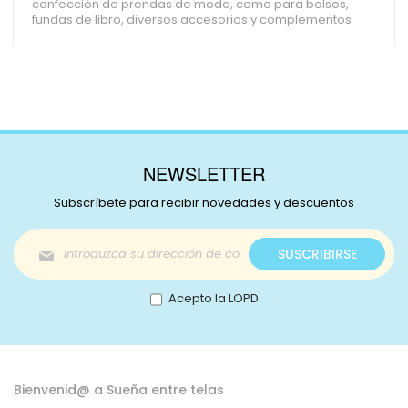
confección de prendas de moda, como para bolsos,
fundas de libro, diversos accesorios y complementos
NEWSLETTER
Subscríbete para recibir novedades y descuentos
Inscríbase
SUSCRIBIRSE
a
nuestro
boletín
Acepto la LOPD
de
noticias:
Bienvenid@ a Sueña entre telas