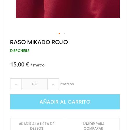
Saltar
RASO MIKADO ROJO
al
comienzo
DISPONIBLE
de
la
15,00 €
galería
/ metro
de
imágenes
metros
-
+
AÑADIR AL CARRITO
AÑADIR A LA LISTA DE
AÑADIR PARA
DESEOS
COMPARAR