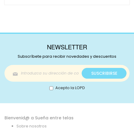
NEWSLETTER
Subscríbete para recibir novedades y descuentos
Inscríbase
SUSCRIBIRSE
a
nuestro
boletín
Acepto la LOPD
de
noticias:
Bienvenid@ a Sueña entre telas
Sobre nosotros