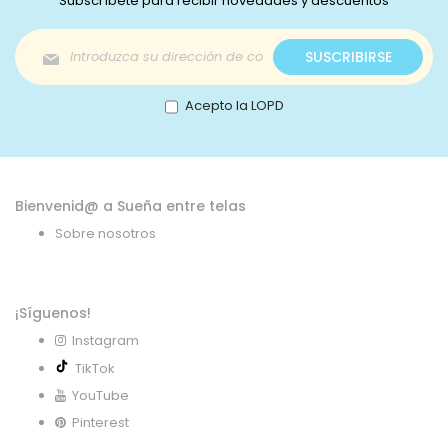
Subscríbete para recibir novedades y descuentos
Inscríbase
SUSCRIBIRSE
a
nuestro
boletín
Acepto la LOPD
de
noticias:
Bienvenid@ a Sueña entre telas
Sobre nosotros
¡Síguenos!
Instagram
TikTok
YouTube
Pinterest