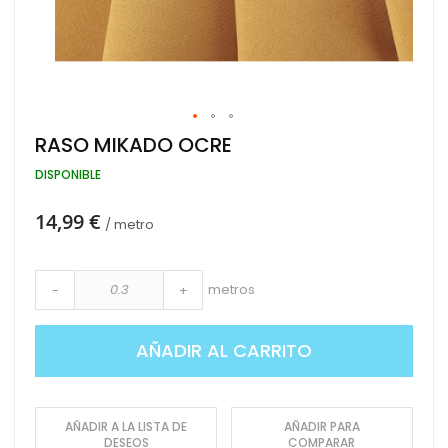
Saltar
RASO MIKADO OCRE
al
comienzo
DISPONIBLE
de
la
14,99 €
galería
/ metro
de
imágenes
metros
-
+
AÑADIR AL CARRITO
AÑADIR A LA LISTA DE
AÑADIR PARA
DESEOS
COMPARAR