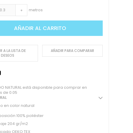
metros
+
AÑADIR AL CARRITO
R A LA LISTA DE
AÑADIR PARA COMPARAR
DESEOS
O NATURAL está disponible para comprar en
s de 0.05
ERAL
 en color natural
sición 100% poliéster
aje 204 gr/m2
ficado OEKO TEX