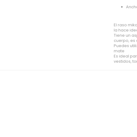
Anch
El raso mik
la hace ide
Tiene un as
cuerpo, es
Puedes util
mate
Es ideal pa
vestidos, t