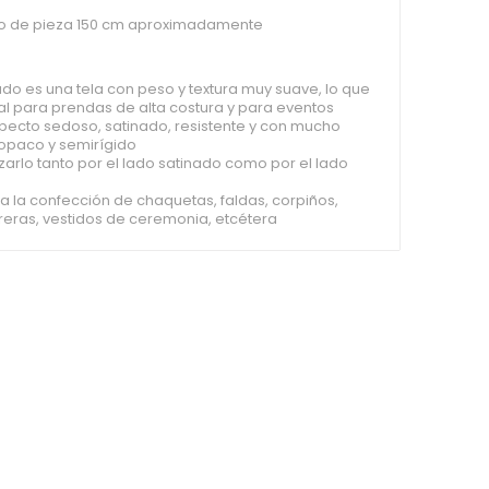
o de pieza 150 cm aproximadamente
ado es una tela con peso y textura muy suave, lo que
al para prendas de alta costura y para eventos
pecto sedoso, satinado, resistente y con mucho
 opaco y semirígido
izarlo tanto por el lado satinado como por el lado
ra la confección de chaquetas, faldas, corpiños,
oreras, vestidos de ceremonia, etcétera