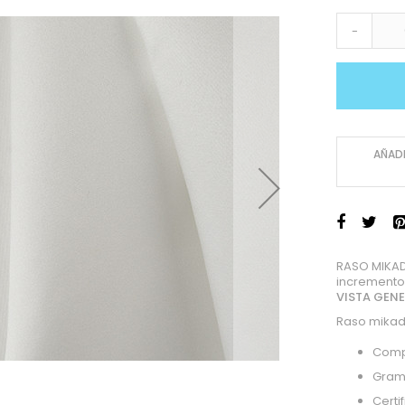
-
AÑADI
RASO MIKAD
incremento
VISTA GEN
Raso mikado
Compo
Gram
Certi