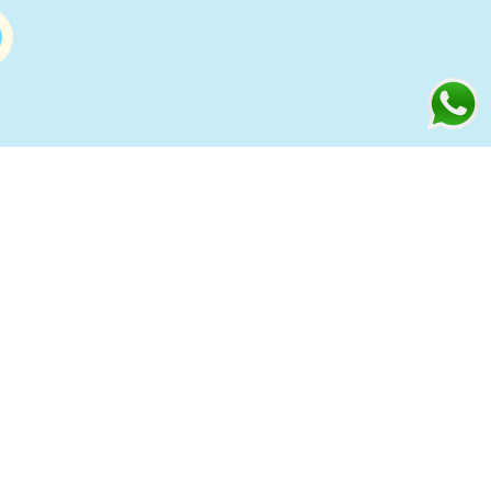
Información
s
Condiciones de compra Online
Aviso Legal y Política de Privacidad
ía
Política de cookies
to
Política de Privacidad Redes
Sociales