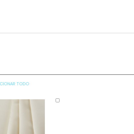
CCIONAR TODO
Añadir
al
carrito