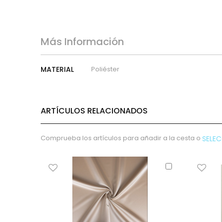
micropana
Paño
Pana
Terciopelo
Más Información
sudadera
lana
Más
MATERIAL
Poliéster
Información
polar
pelo
Licencias
ARTÍCULOS RELACIONADOS
Vaquero
Waffle
Comprueba los artículos para añadir a la cesta o
SELE
Muselina
Plumeti
Añadir
Seersucker
al
Nylon
carrito
Spandex
Gobelino
Lana