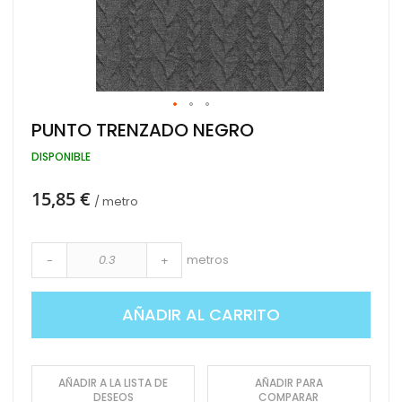
Saltar
PUNTO TRENZADO NEGRO
al
comienzo
DISPONIBLE
de
la
15,85 €
galería
/ metro
de
imágenes
metros
-
+
AÑADIR AL CARRITO
AÑADIR A LA LISTA DE
AÑADIR PARA
DESEOS
COMPARAR