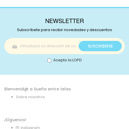
NEWSLETTER
Subscríbete para recibir novedades y descuentos
Inscríbase
SUSCRIBIRSE
a
nuestro
boletín
Acepto la LOPD
de
noticias:
Bienvenid@ a Sueña entre telas
Sobre nosotros
¡Síguenos!
Instagram