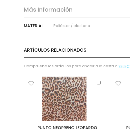
micropana
Paño
Más Información
Pana
Terciopelo
Más
MATERIAL
Poliéster / elastano
Información
sudadera
lana
polar
ARTÍCULOS RELACIONADOS
pelo
Licencias
Comprueba los artículos para añadir a la cesta o
SELE
Vaquero
Waffle
Añadir
Muselina
al
Plumeti
carrito
Seersucker
Nylon
Spandex
Gobelino
PUNTO NEOPRENO LEOPARDO
P
Lana