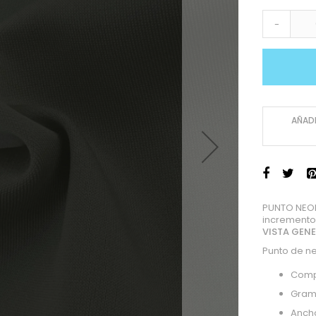
-
AÑADI
PUNTO NEOP
incremento
VISTA GEN
Punto de n
Comp
Gram
Anch