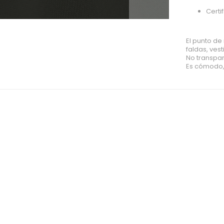
Certi
El punto de
faldas, vest
No transpa
Es cómodo, 