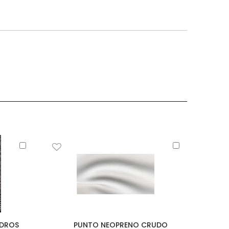
Añadir
Añadir
al
al
carrito
carrito
ADROS
PUNTO NEOPRENO CRUDO