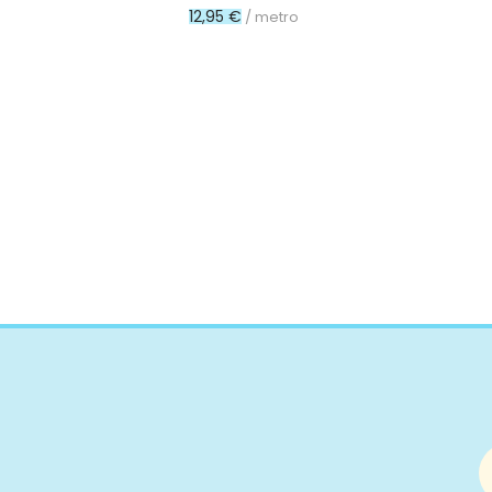
12,95 €
/ metro
Poliamida
Rayon
Algodón orgánico
Poliuretano
Pvc
Microfibra
Cupro
Algodón reciclado
Bambula
Poliéster
Poliéster reciclado
Viscosa
Lúrex
Látex
Modal
Tejidos especiales
Forro