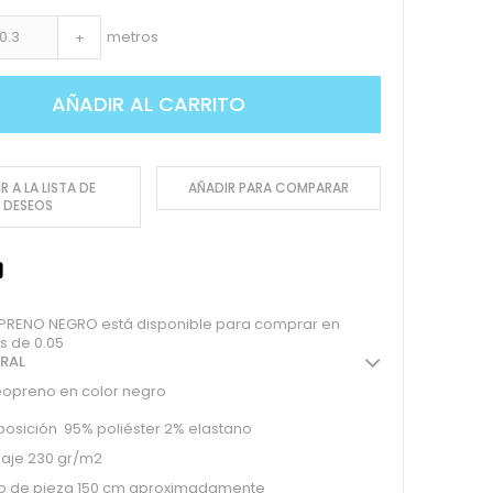
metros
+
AÑADIR AL CARRITO
R A LA LISTA DE
AÑADIR PARA COMPARAR
DESEOS
RENO NEGRO está disponible para comprar en
s de 0.05
ERAL
eopreno en color negro
osición 95% poliéster 2% elastano
aje 230 gr/m2
o de pieza 150 cm aproximadamente