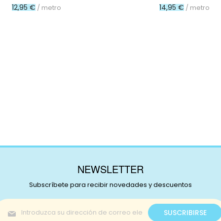
12,95 €
14,95 €
/ metro
/ metro
NEWSLETTER
Subscríbete para recibir novedades y descuentos
Inscríbase
SUSCRIBIRSE
a