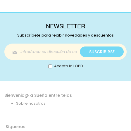
NEWSLETTER
Subscríbete para recibir novedades y descuentos
Inscríbase
SUSCRIBIRSE
a
nuestro
boletín
Acepto la LOPD
de
noticias:
Bienvenid@ a Sueña entre telas
Sobre nosotros
¡Síguenos!