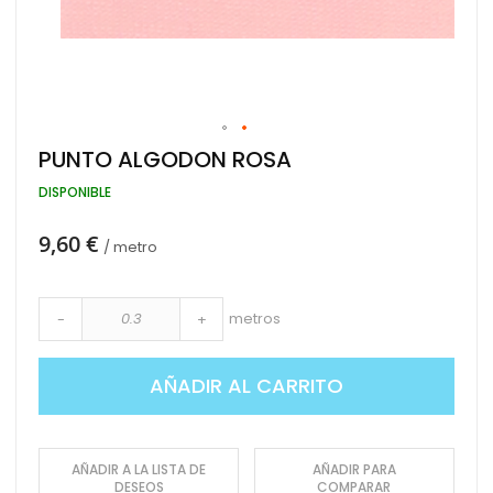
Saltar
PUNTO ALGODON ROSA
al
comienzo
DISPONIBLE
de
la
9,60 €
galería
/ metro
de
imágenes
metros
-
+
AÑADIR AL CARRITO
AÑADIR A LA LISTA DE
AÑADIR PARA
DESEOS
COMPARAR