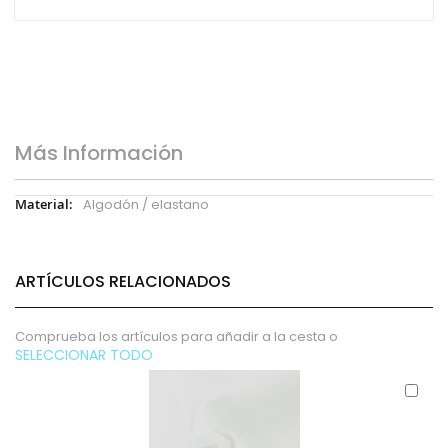
Más Información
Más
Algodón / elastano
Información
ARTÍCULOS RELACIONADOS
Comprueba los artículos para añadir a la cesta o
SELECCIONAR TODO
Aña
al
carr