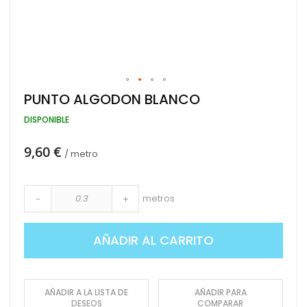
Saltar
PUNTO ALGODON BLANCO
al
comienzo
DISPONIBLE
de
la
9,60 €
galería
/ metro
de
imágenes
metros
-
+
AÑADIR AL CARRITO
AÑADIR A LA LISTA DE
AÑADIR PARA
DESEOS
COMPARAR