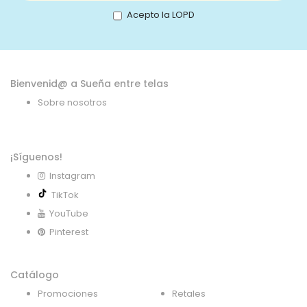
boletín
Acepto la LOPD
de
noticias:
Bienvenid@ a Sueña entre telas
Sobre nosotros
¡Síguenos!
Instagram
TikTok
YouTube
Pinterest
Catálogo
Promociones
Retales