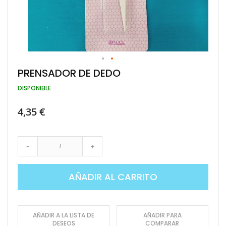
Saltar
PRENSADOR DE DEDO
al
comienzo
DISPONIBLE
de
la
4,35 €
galería
de
imágenes
-
+
AÑADIR AL CARRITO
AÑADIR A LA LISTA DE
AÑADIR PARA
DESEOS
COMPARAR