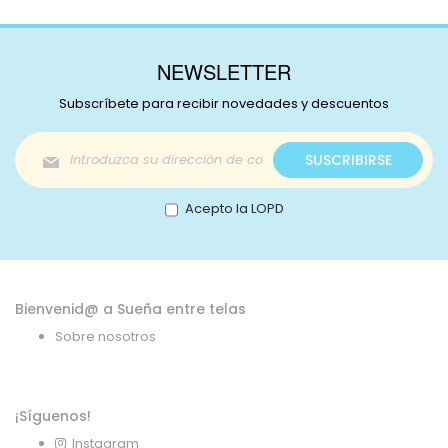
NEWSLETTER
Subscríbete para recibir novedades y descuentos
Inscríbase
SUSCRIBIRSE
a
nuestro
boletín
Acepto la LOPD
de
noticias:
Bienvenid@ a Sueña entre telas
Sobre nosotros
¡Síguenos!
Instagram