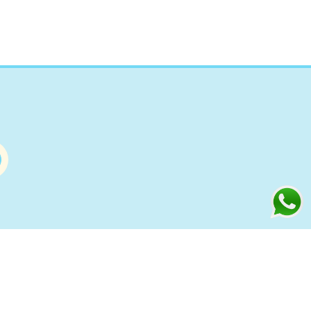
Información
s
Condiciones de compra Online
Aviso Legal y Política de Privacidad
ía
Política de cookies