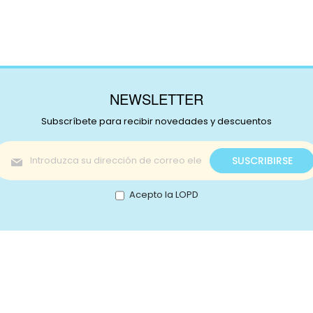
NEWSLETTER
Subscríbete para recibir novedades y descuentos
Inscríbase
SUSCRIBIRSE
a
nuestro
boletín
Acepto la LOPD
de
noticias:
s!
Catálogo
nstagram
Promociones
Retale
Tejidos
Lotes
ikTok
Telas japonesas
Mercer
ouTube