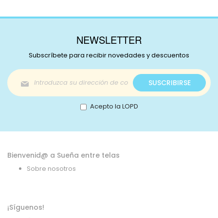
NEWSLETTER
Subscríbete para recibir novedades y descuentos
Inscríbase
SUSCRIBIRSE
a
nuestro
boletín
Acepto la LOPD
de
noticias:
Bienvenid@ a Sueña entre telas
Sobre nosotros
¡Síguenos!