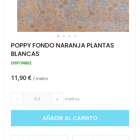
Saltar
POPPY FONDO NARANJA PLANTAS
al
BLANCAS
comienzo
de
DISPONIBLE
la
galería
de
11,90 €
/ metro
imágenes
metros
-
+
AÑADIR AL CARRITO