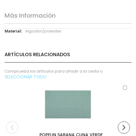
Más Información
Más
Algodón/poliester
Información
ARTÍCULOS RELACIONADOS
Comprueba los artículos para añadir a la cesta o
SELECCIONAR TODO
Aña
al
carr
POPELIN SABANA CUNA VERDE