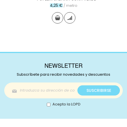
4,25 €
/ metro
NEWSLETTER
Subscríbete para recibir novedades y descuentos
Inscríbase
SUSCRIBIRSE
a
nuestro
boletín
Acepto la LOPD
de
noticias: