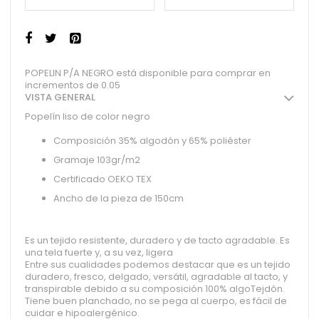
POPELIN P/A NEGRO está disponible para comprar en
incrementos de 0.05
VISTA GENERAL
Popelín liso de color negro
Composición 35% algodón y 65% poliéster
Gramaje 103gr/m2
Certificado OEKO TEX
Ancho de la pieza de 150cm
Es un tejido resistente, duradero y de tacto agradable. Es
una tela fuerte y, a su vez, ligera
Entre sus cualidades podemos destacar que es un tejido
duradero, fresco, delgado, versátil, agradable al tacto, y
transpirable debido a su composición 100% algoTejdón.
Tiene buen planchado, no se pega al cuerpo, es fácil de
cuidar e hipoalergénico.