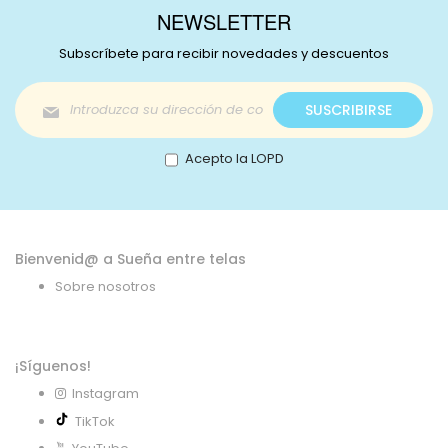
NEWSLETTER
Subscríbete para recibir novedades y descuentos
Inscríbase
SUSCRIBIRSE
a
nuestro
boletín
Acepto la LOPD
de
noticias:
Bienvenid@ a Sueña entre telas
Sobre nosotros
¡Síguenos!
Instagram
TikTok