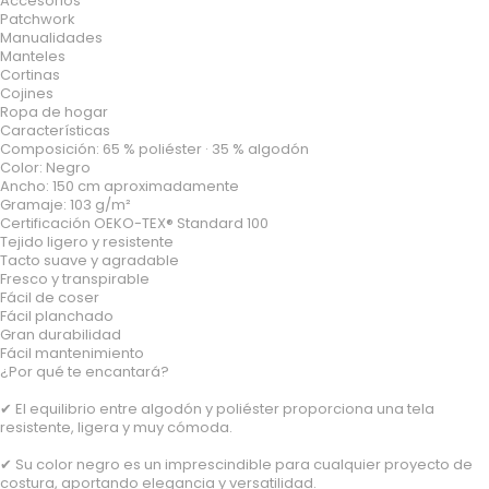
Accesorios
Patchwork
Manualidades
Manteles
Cortinas
Cojines
Ropa de hogar
Características
Composición: 65 % poliéster · 35 % algodón
Color: Negro
Ancho: 150 cm aproximadamente
Gramaje: 103 g/m²
Certificación OEKO-TEX® Standard 100
Tejido ligero y resistente
Tacto suave y agradable
Fresco y transpirable
Fácil de coser
Fácil planchado
Gran durabilidad
Fácil mantenimiento
¿Por qué te encantará?
✔ El equilibrio entre algodón y poliéster proporciona una tela
resistente, ligera y muy cómoda.
✔ Su color negro es un imprescindible para cualquier proyecto de
costura, aportando elegancia y versatilidad.