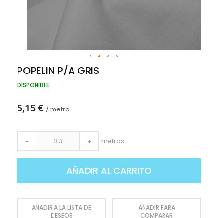
Saltar
POPELIN P/A GRIS
al
comienzo
DISPONIBLE
de
la
5,15 €
galería
/ metro
de
imágenes
metros
-
+
AÑADIR AL CARRITO
AÑADIR A LA LISTA DE
AÑADIR PARA
DESEOS
COMPARAR