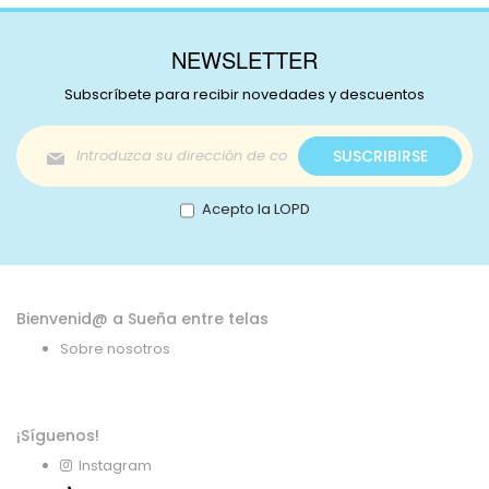
NEWSLETTER
Subscríbete para recibir novedades y descuentos
Inscríbase
SUSCRIBIRSE
a
nuestro
boletín
Acepto la LOPD
de
noticias:
Bienvenid@ a Sueña entre telas
Sobre nosotros
¡Síguenos!
Instagram