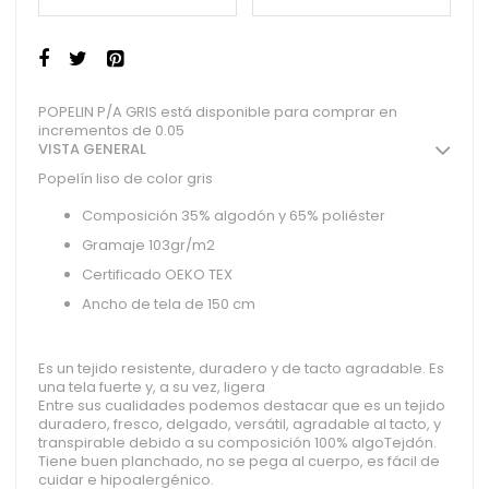
POPELIN P/A GRIS está disponible para comprar en
incrementos de 0.05
VISTA GENERAL
Popelín liso de color gris
Composición 35% algodón y 65% poliéster
Gramaje 103gr/m2
Certificado OEKO TEX
Ancho de tela de 150 cm
Es un tejido resistente, duradero y de tacto agradable. Es
una tela fuerte y, a su vez, ligera
Entre sus cualidades podemos destacar que es un tejido
duradero, fresco, delgado, versátil, agradable al tacto, y
transpirable debido a su composición 100% algoTejdón.
Tiene buen planchado, no se pega al cuerpo, es fácil de
cuidar e hipoalergénico.