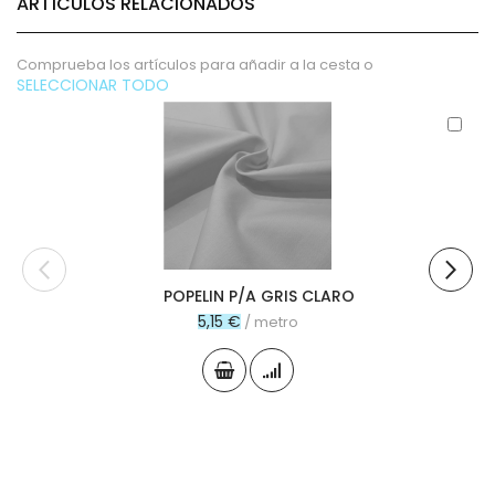
ARTÍCULOS RELACIONADOS
Comprueba los artículos para añadir a la cesta o
SELECCIONAR TODO
Aña
al
carr
POPELIN P/A GRIS CLARO
5,15 €
/ metro