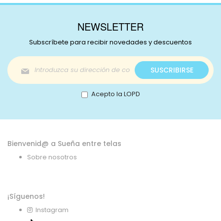
NEWSLETTER
Subscríbete para recibir novedades y descuentos
Inscríbase
SUSCRIBIRSE
a
nuestro
boletín
Acepto la LOPD
de
noticias:
Bienvenid@ a Sueña entre telas
Sobre nosotros
¡Síguenos!
Instagram