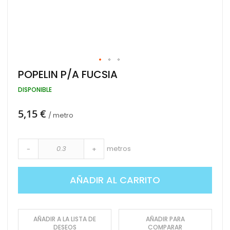
Saltar
POPELIN P/A FUCSIA
al
comienzo
DISPONIBLE
de
la
5,15 €
galería
/ metro
de
imágenes
metros
-
+
AÑADIR AL CARRITO
AÑADIR A LA LISTA DE
AÑADIR PARA
DESEOS
COMPARAR