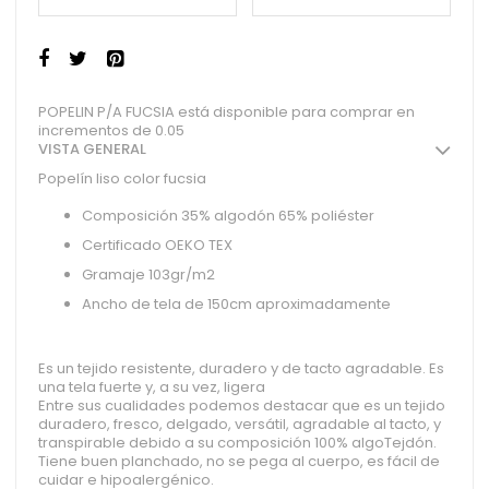
POPELIN P/A FUCSIA está disponible para comprar en
incrementos de 0.05
VISTA GENERAL
Popelín liso color fucsia
Composición 35% algodón 65% poliéster
Certificado OEKO TEX
Gramaje 103gr/m2
Ancho de tela de 150cm aproximadamente
Es un tejido resistente, duradero y de tacto agradable. Es
una tela fuerte y, a su vez, ligera
Entre sus cualidades podemos destacar que es un tejido
duradero, fresco, delgado, versátil, agradable al tacto, y
transpirable debido a su composición 100% algoTejdón.
Tiene buen planchado, no se pega al cuerpo, es fácil de
cuidar e hipoalergénico.