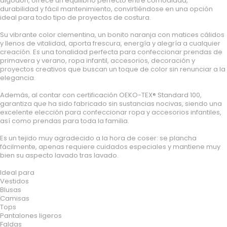
algodón, ofrece un equilibrio perfecto entre comodidad,
durabilidad y fácil mantenimiento, convirtiéndose en una opción
ideal para todo tipo de proyectos de costura.
Su vibrante color clementina, un bonito naranja con matices cálidos
y llenos de vitalidad, aporta frescura, energía y alegría a cualquier
creación. Es una tonalidad perfecta para confeccionar prendas de
primavera y verano, ropa infantil, accesorios, decoración y
proyectos creativos que buscan un toque de color sin renunciar a la
elegancia.
Además, al contar con certificación OEKO-TEX® Standard 100,
garantiza que ha sido fabricado sin sustancias nocivas, siendo una
excelente elección para confeccionar ropa y accesorios infantiles,
así como prendas para toda la familia.
Es un tejido muy agradecido a la hora de coser: se plancha
fácilmente, apenas requiere cuidados especiales y mantiene muy
bien su aspecto lavado tras lavado.
Ideal para
Vestidos
Blusas
Camisas
Tops
Pantalones ligeros
Faldas