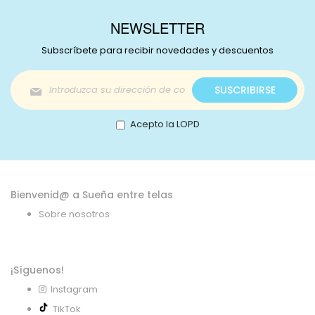
NEWSLETTER
Subscríbete para recibir novedades y descuentos
Inscríbase
SUSCRIBIRSE
a
nuestro
boletín
Acepto la LOPD
de
noticias:
Bienvenid@ a Sueña entre telas
Sobre nosotros
¡Síguenos!
Instagram
TikTok