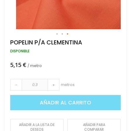
Saltar
POPELIN P/A CLEMENTINA
al
comienzo
DISPONIBLE
de
la
5,15 €
galería
/ metro
de
imágenes
metros
-
+
AÑADIR AL CARRITO
AÑADIR A LA LISTA DE
AÑADIR PARA
DESEOS
COMPARAR