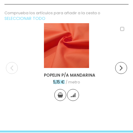
Comprueba los artículos para añadir a la cesta o
SELECCIONAR TODO
Aña
al
carr
POPELIN P/A MANDARINA
5,15 €
/ metro