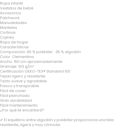
Ropa infantil
Vestidos de bebé
Accesorios
Patchwork
Manualidades
Manteles
Cortinas
Cojines
Ropa de hogar
Características
Composición: 65 % poliéster · 35 % algodón
Color: Clementina
Ancho: 150 cm aproximadamente
Gramaje: 103 g/m²
Certificación OEKO-TEX® Standard 100
Tejido ligero y resistente
Tacto suave y agradable
Fresco y transpirable
Fácil de coser
Fácil planchado
Gran durabilidad
Fácil mantenimiento
¿Por qué te encantará?
✔ El equilibrio entre algodón y poliéster proporciona una tela
resistente, ligera y muy cómoda.