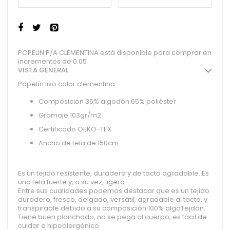
POPELIN P/A CLEMENTINA está disponible para comprar en
incrementos de 0.05
VISTA GENERAL
Popelín liso color clementina
Composición 35% algodón 65% poliéster
Gramaje 103gr/m2
Certificado OEKO-TEX
Ancho de tela de 150cm
Es un tejido resistente, duradero y de tacto agradable. Es
una tela fuerte y, a su vez, ligera
Entre sus cualidades podemos destacar que es un tejido
duradero, fresco, delgado, versátil, agradable al tacto, y
transpirable debido a su composición 100% algoTejdón.
Tiene buen planchado, no se pega al cuerpo, es fácil de
cuidar e hipoalergénico.