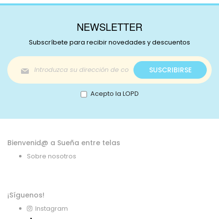
NEWSLETTER
Subscríbete para recibir novedades y descuentos
Inscríbase
SUSCRIBIRSE
a
nuestro
boletín
Acepto la LOPD
de
noticias:
Bienvenid@ a Sueña entre telas
Sobre nosotros
¡Síguenos!
Instagram