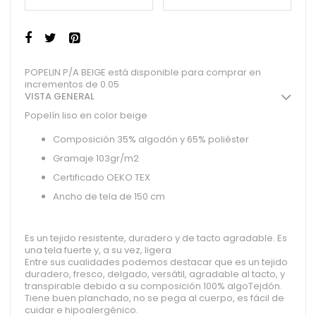
POPELIN P/A BEIGE está disponible para comprar en
incrementos de 0.05
VISTA GENERAL
Popelín liso en color beige
Composición 35% algodón y 65% poliéster
Gramaje 103gr/m2
Certificado OEKO TEX
Ancho de tela de 150 cm
Es un tejido resistente, duradero y de tacto agradable. Es
una tela fuerte y, a su vez, ligera
Entre sus cualidades podemos destacar que es un tejido
duradero, fresco, delgado, versátil, agradable al tacto, y
transpirable debido a su composición 100% algoTejdón.
Tiene buen planchado, no se pega al cuerpo, es fácil de
cuidar e hipoalergénico.