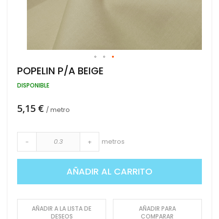
Saltar
POPELIN P/A BEIGE
al
comienzo
DISPONIBLE
de
la
5,15 €
galería
/ metro
de
imágenes
metros
-
+
AÑADIR AL CARRITO
AÑADIR A LA LISTA DE
AÑADIR PARA
DESEOS
COMPARAR