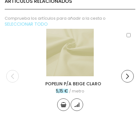
ARTÍCULOS RELACIONADOS
Comprueba los artículos para añadir a la cesta o
SELECCIONAR TODO
Aña
al
carr
POPELIN P/A BEIGE CLARO
5,15 €
/ metro