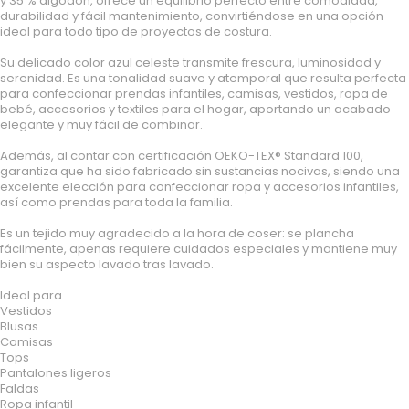
y 35 % algodón, ofrece un equilibrio perfecto entre comodidad,
durabilidad y fácil mantenimiento, convirtiéndose en una opción
ideal para todo tipo de proyectos de costura.
Su delicado color azul celeste transmite frescura, luminosidad y
serenidad. Es una tonalidad suave y atemporal que resulta perfecta
para confeccionar prendas infantiles, camisas, vestidos, ropa de
bebé, accesorios y textiles para el hogar, aportando un acabado
elegante y muy fácil de combinar.
Además, al contar con certificación OEKO-TEX® Standard 100,
garantiza que ha sido fabricado sin sustancias nocivas, siendo una
excelente elección para confeccionar ropa y accesorios infantiles,
así como prendas para toda la familia.
Es un tejido muy agradecido a la hora de coser: se plancha
fácilmente, apenas requiere cuidados especiales y mantiene muy
bien su aspecto lavado tras lavado.
Ideal para
Vestidos
Blusas
Camisas
Tops
Pantalones ligeros
Faldas
Ropa infantil