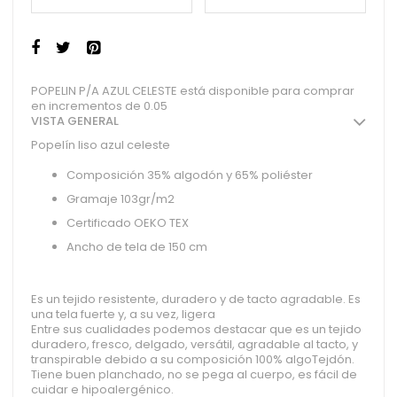
POPELIN P/A AZUL CELESTE está disponible para comprar
en incrementos de 0.05
VISTA GENERAL
Popelín liso azul celeste
Composición 35% algodón y 65% poliéster
Gramaje 103gr/m2
Certificado OEKO TEX
Ancho de tela de 150 cm
Es un tejido resistente, duradero y de tacto agradable. Es
una tela fuerte y, a su vez, ligera
Entre sus cualidades podemos destacar que es un tejido
duradero, fresco, delgado, versátil, agradable al tacto, y
transpirable debido a su composición 100% algoTejdón.
Tiene buen planchado, no se pega al cuerpo, es fácil de
cuidar e hipoalergénico.