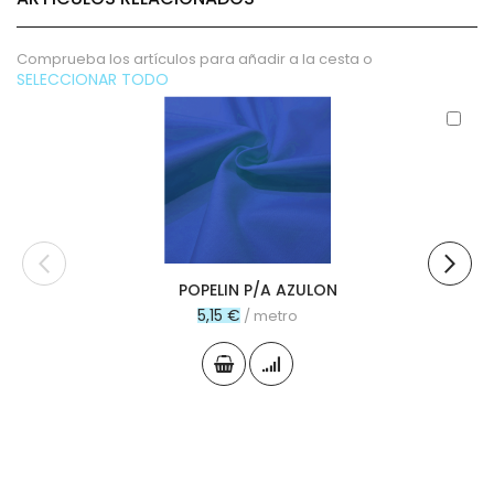
Comprueba los artículos para añadir a la cesta o
SELECCIONAR TODO
Aña
al
carr
POPELIN P/A AZULON
5,15 €
/ metro