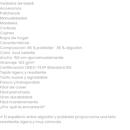
Vestidos de bebé
Accesorios
Patchwork
Manualidades
Manteles
Cortinas
Cojines
Ropa de hogar
Características
Composición: 65 % poliéster · 35 % algodón
Color: Azul celeste
Ancho: 150 cm aproximadamente
Gramaje: 103 g/m²
Certificación OEKO-TEX® Standard 100
Tejido ligero y resistente
Tacto suave y agradable
Fresco y transpirable
Fácil de coser
Fácil planchado
Gran durabilidad
Fácil mantenimiento
¿Por qué te encantará?
✔ El equilibrio entre algodón y poliéster proporciona una tela
resistente, ligera y muy cómoda.