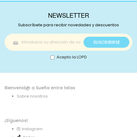
NEWSLETTER
Subscríbete para recibir novedades y descuentos
Inscríbase
SUSCRIBIRSE
a
nuestro
boletín
Acepto la LOPD
de
noticias:
Bienvenid@ a Sueña entre telas
Sobre nosotros
¡Síguenos!
Instagram