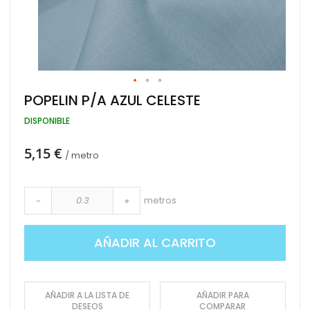
Saltar
POPELIN P/A AZUL CELESTE
al
comienzo
DISPONIBLE
de
la
5,15 €
galería
/ metro
de
imágenes
metros
-
+
AÑADIR AL CARRITO
AÑADIR A LA LISTA DE
AÑADIR PARA
DESEOS
COMPARAR