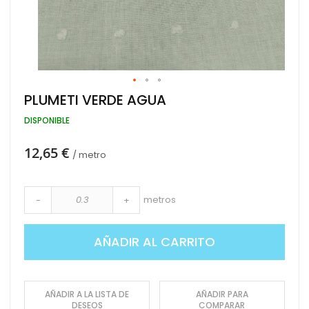
Saltar
PLUMETI VERDE AGUA
al
comienzo
DISPONIBLE
de
la
12,65 €
galería
/ metro
de
imágenes
metros
-
+
AÑADIR AL CARRITO
AÑADIR A LA LISTA DE
AÑADIR PARA
DESEOS
COMPARAR