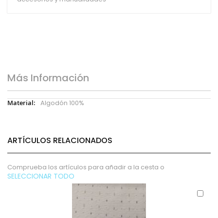
Más Información
Más
Algodón 100%
Información
ARTÍCULOS RELACIONADOS
Comprueba los artículos para añadir a la cesta o
SELECCIONAR TODO
Aña
al
carr