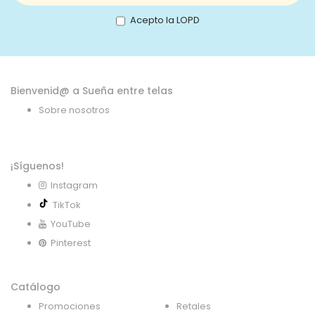
nuestro
boletín
Acepto la LOPD
de
noticias:
Bienvenid@ a Sueña entre telas
Sobre nosotros
¡Síguenos!
Instagram
TikTok
YouTube
Pinterest
Catálogo
Promociones
Retales