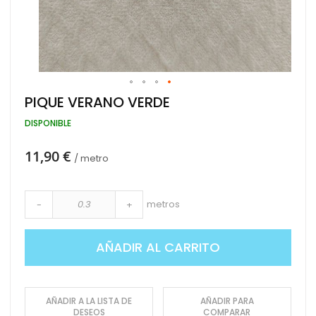
Saltar
PIQUE VERANO VERDE
al
comienzo
DISPONIBLE
de
la
11,90 €
galería
/ metro
de
imágenes
metros
-
+
AÑADIR AL CARRITO
AÑADIR A LA LISTA DE
AÑADIR PARA
DESEOS
COMPARAR