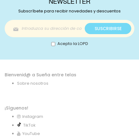
NEWSLETTER
Subscríbete para recibir novedades y descuentos
Inscríbase
SUSCRIBIRSE
a
nuestro
boletín
Acepto la LOPD
de
noticias:
Bienvenid@ a Sueña entre telas
Sobre nosotros
¡Síguenos!
Instagram
TikTok
YouTube