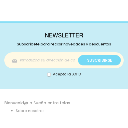
NEWSLETTER
Subscríbete para recibir novedades y descuentos
Inscríbase
SUSCRIBIRSE
a
nuestro
boletín
Acepto la LOPD
de
noticias:
Bienvenid@ a Sueña entre telas
Sobre nosotros