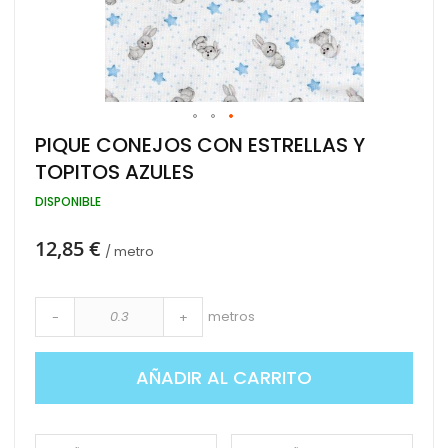
Saltar
PIQUE CONEJOS CON ESTRELLAS Y
al
TOPITOS AZULES
comienzo
de
DISPONIBLE
la
galería
de
12,85 €
/ metro
imágenes
metros
-
+
AÑADIR AL CARRITO