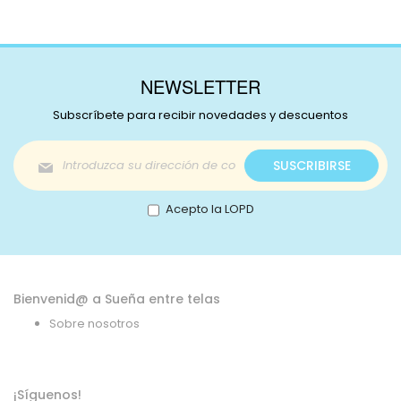
NEWSLETTER
Subscríbete para recibir novedades y descuentos
Inscríbase
SUSCRIBIRSE
a
nuestro
boletín
Acepto la LOPD
de
noticias:
Bienvenid@ a Sueña entre telas
Sobre nosotros
¡Síguenos!