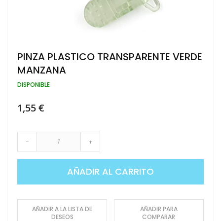
Saltar
PINZA PLASTICO TRANSPARENTE VERDE
al
MANZANA
comienzo
de
DISPONIBLE
la
galería
de
1,55 €
imágenes
-
+
AÑADIR AL CARRITO
AÑADIR A LA LISTA DE
AÑADIR PARA
DESEOS
COMPARAR