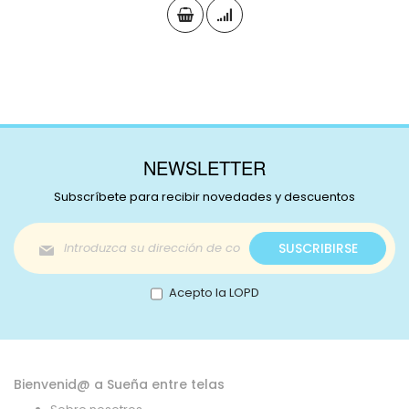
NEWSLETTER
Subscríbete para recibir novedades y descuentos
Inscríbase
SUSCRIBIRSE
a
nuestro
boletín
Acepto la LOPD
de
noticias:
Bienvenid@ a Sueña entre telas