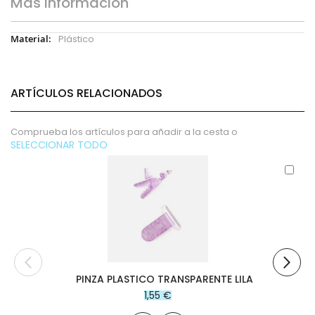
Más Información
Más
Plástico
Información
ARTÍCULOS RELACIONADOS
Comprueba los artículos para añadir a la cesta o
SELECCIONAR TODO
Aña
al
carr
PINZA PLASTICO TRANSPARENTE LILA
1,55 €