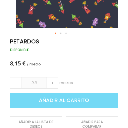
Saltar
PETARDOS
al
comienzo
DISPONIBLE
de
la
8,15 €
galería
/ metro
de
imágenes
metros
-
+
AÑADIR AL CARRITO
AÑADIR A LA LISTA DE
AÑADIR PARA
DESEOS
COMPARAR