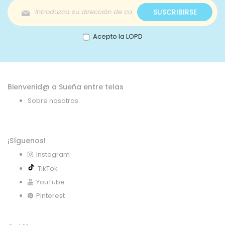
Inscríbase
SUSCRIBIRSE
a
nuestro
boletín
Acepto la LOPD
de
noticias:
Bienvenid@ a Sueña entre telas
Sobre nosotros
¡Síguenos!
Instagram
TikTok
YouTube
Pinterest